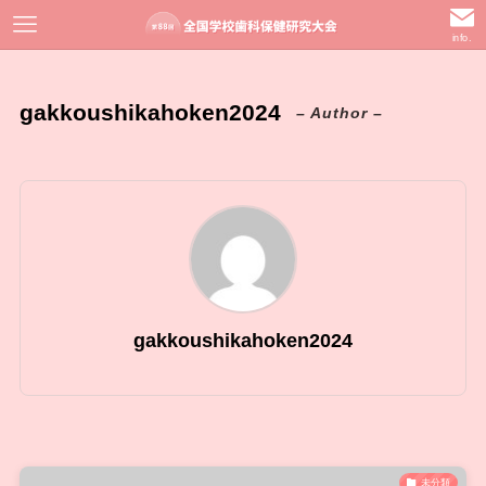
info.
gakkoushikahoken2024
– Author –
gakkoushikahoken2024
未分類